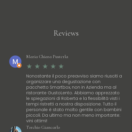
con il pesce.
semplici…
Read more
Reviews
Maria Chiara Pusterla
Nonostante il poco preavviso siamo riusciti a
organizzare una degustazione con
pacchetto Smartbox, non in Azienda ma al
ristorante GustoLento. Abbiamo apprezzato
le spiegazioni di Roberta e la flessibilità visti i
tempi ristretti a nostra disposizione. Tutto il
personale è stato molto gentile con bambini
piccoli. Da ultimo ma non meno importante:
vini ottimi!
Torchio Giancarlo